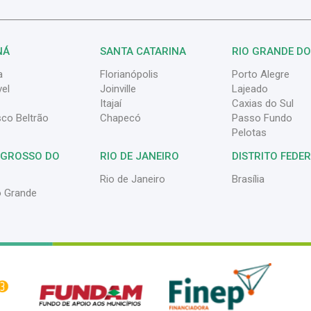
NÁ
SANTA CATARINA
RIO GRANDE DO
a
Florianópolis
Porto Alegre
el
Joinville
Lajeado
Itajaí
Caxias do Sul
sco Beltrão
Chapecó
Passo Fundo
Pelotas
 GROSSO DO
RIO DE JANEIRO
DISTRITO FEDE
Rio de Janeiro
Brasília
 Grande