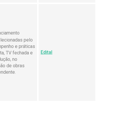
nciamento
elecionadas pelo
mpenho e práticas
Edital
ta, TV fechada e
dução, no
ção de obras
endente.