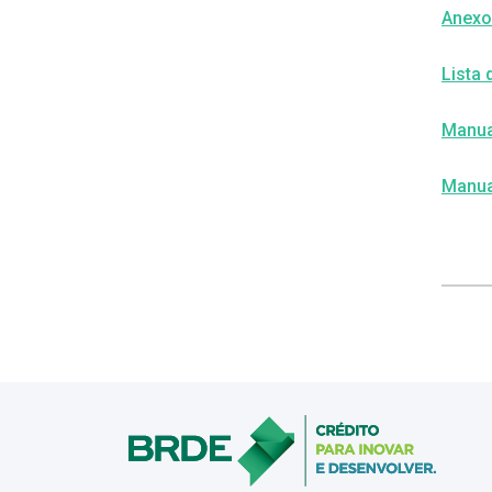
Anexo
Lista 
Manua
Manua