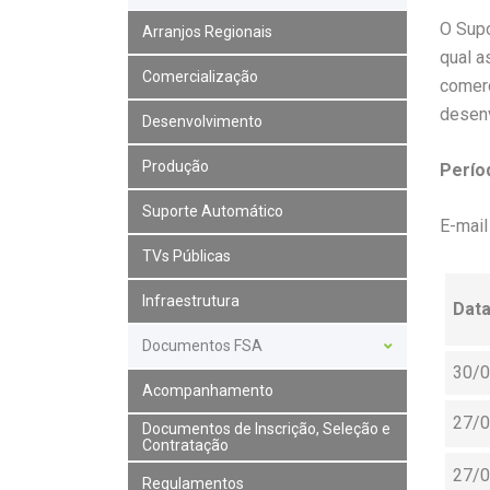
O Supo
Arranjos Regionais
qual a
Comercialização
comerc
desenv
Desenvolvimento
Produção
Perío
Suporte Automático
E-mail
TVs Públicas
Infraestrutura
Data
Documentos FSA
30/
Acompanhamento
27/
Documentos de Inscrição, Seleção e
Contratação
27/
Regulamentos