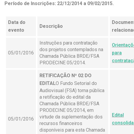
Período de Inscrições: 22/12/2014 a 09/02/2015.
Data do
Documen
Descrição
evento
relacion
Instruções para contratação
Orientaçõ
dos projetos contemplados na
05/01/2016
para
Chamada Pública BRDE/FSA
contrataç
PRODECINE 05/2014.
RETIFICAÇÃO Nº 02 DO
EDITAL
O Fundo Setorial do
Audiovisual (FSA) torna pública
a retificação do edital da
Chamada Pública BRDE/FSA
PRODECINE 05/2014, em
Edital
virtude da suplementação dos
05/01/2016
consolid
recursos financeiros
disponíveis para esta Chamada