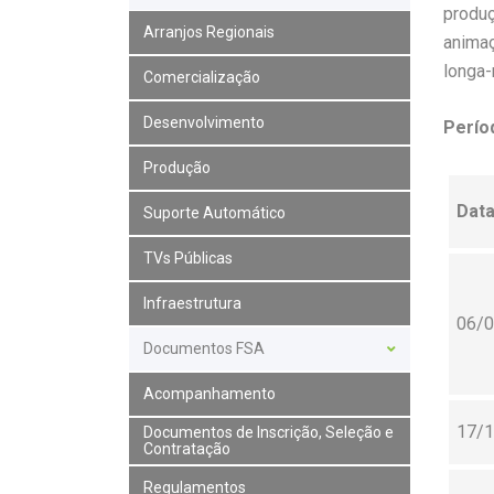
produç
Arranjos Regionais
animaç
longa-
Comercialização
Desenvolvimento
Perío
Produção
Data
Suporte Automático
TVs Públicas
Infraestrutura
06/
Documentos FSA
Acompanhamento
17/
Documentos de Inscrição, Seleção e
Contratação
Regulamentos