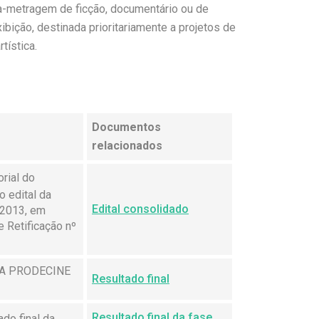
a-metragem de ficção, documentário ou de
bição, destinada prioritariamente a projetos de
tística.
Documentos
relacionados
rial do
o edital da
Edital consolidado
2013, em
e Retificação nº
FSA PRODECINE
Resultado final
Resultado final da fase
do final da