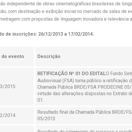
ão independente de obras cinematográficas brasileiras de long
ão, com destinação e exibição inicial no mercado de salas de exi
metragem com propostas de linguagem inovadora e relevância ar
do de
inscrições: 26/12/2013 a 17/02/2014.
 do evento
Descrição
RETIFICAÇÃO Nº 01 DO EDITAL
O Fundo Seto
Audiovisual (FSA) torna público a retificação d
03/2015
Chamada Pública BRDE/FSA PRODECINE 05/
virtude das alterações dispostas no Extrato d
01.
Resultado final da Chamada Pública BRDE/
12/2014
05/2013
Resultado do julgamento de recursos e resulta