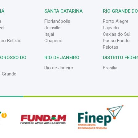
NÁ
SANTA CATARINA
RIO GRANDE DO
a
Florianópolis
Porto Alegre
el
Joinville
Lajeado
Itajaí
Caxias do Sul
sco Beltrão
Chapecó
Passo Fundo
Pelotas
 GROSSO DO
RIO DE JANEIRO
DISTRITO FEDE
Rio de Janeiro
Brasília
 Grande