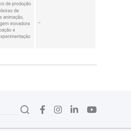
tos de produção
leiras de
e animação,
–
agem inovadora
ipação e
experimentação