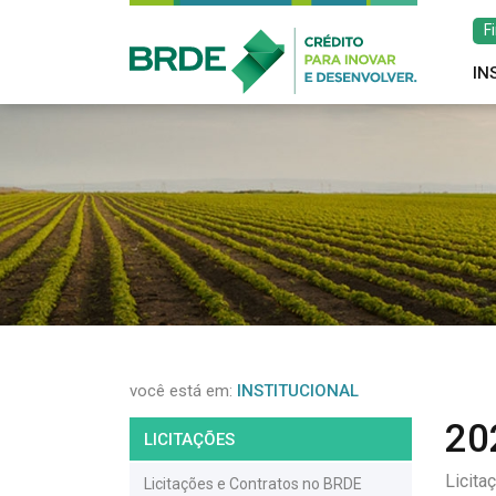
F
IN
você está em:
INSTITUCIONAL
20
LICITAÇÕES
Licita
Licitações e Contratos no BRDE