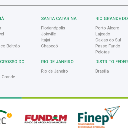
NÁ
SANTA CATARINA
RIO GRANDE DO
a
Florianópolis
Porto Alegre
el
Joinville
Lajeado
Itajaí
Caxias do Sul
sco Beltrão
Chapecó
Passo Fundo
Pelotas
 GROSSO DO
RIO DE JANEIRO
DISTRITO FEDE
Rio de Janeiro
Brasília
 Grande