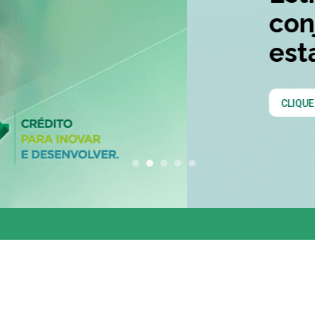
conjunta entre os 
estados do Codesu
CLIQUE AQUI