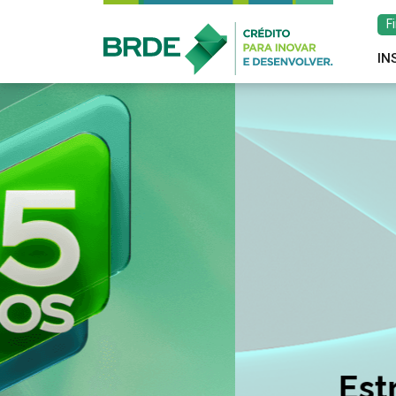
F
IN
Estratégia de atu