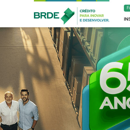
F
IN
Estratégia de atu