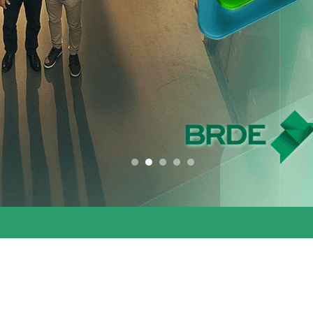
conjunta entre os 
estados do Codesu
CLIQUE AQUI