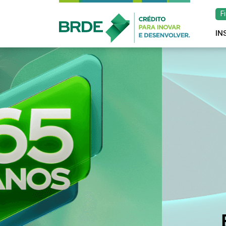
F
IN
Estratégia de atu