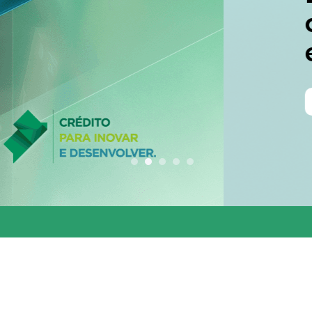
conjunta entre os 
estados do Codesu
CLIQUE AQUI