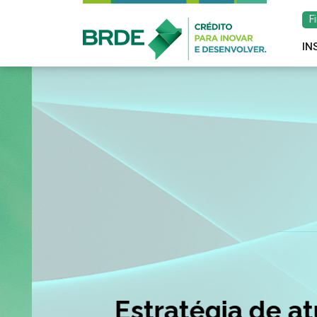
F
IN
Estratégia de atu