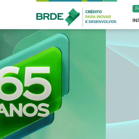
F
IN
Estratégia de atu