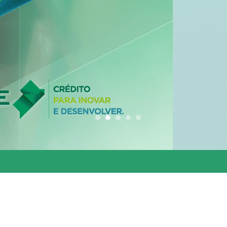
conjunta entre os 
estados do Codesu
CLIQUE AQUI