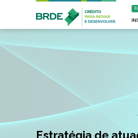
F
IN
Estratégia de atu