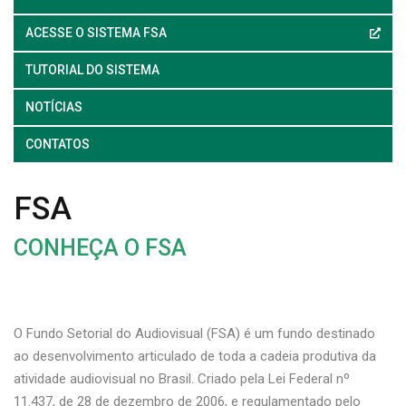
ACESSE O SISTEMA FSA
TUTORIAL DO SISTEMA
NOTÍCIAS
CONTATOS
FSA
CONHEÇA O FSA
O Fundo Setorial do Audiovisual (FSA) é um fundo destinado
ao desenvolvimento articulado de toda a cadeia produtiva da
atividade audiovisual no Brasil. Criado pela Lei Federal nº
11.437, de 28 de dezembro de 2006, e regulamentado pelo