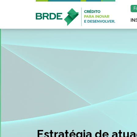
F
IN
Estratégia de atu