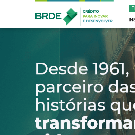
F
IN
Estratégia de atu