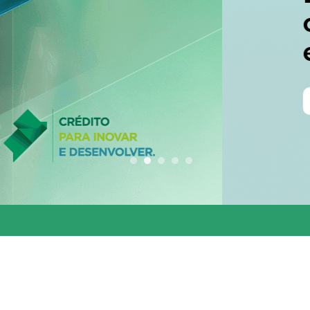
conjunta entre os 
estados do Codesu
CLIQUE AQUI