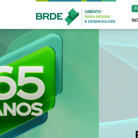
F
IN
Estratégia de atu