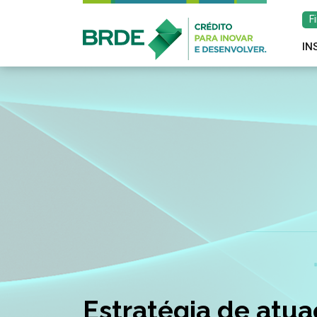
F
IN
Estratégia de atu