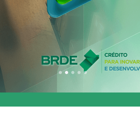
conjunta entre os 
estados do Codesu
CLIQUE AQUI