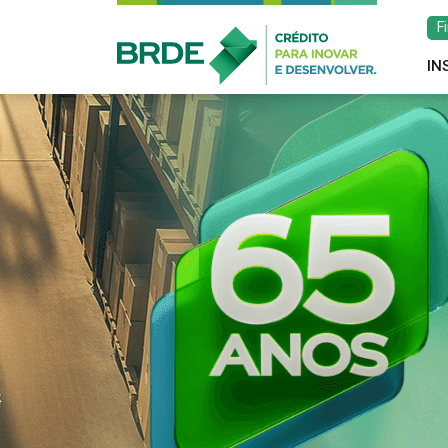
F
IN
Estratégia de atu